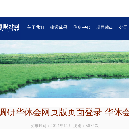
关于我们
建设成果
信息中心
项目动态
公司
调研华体会网页版页面登录-华体
发布时间：2014年11月 浏览：5674次