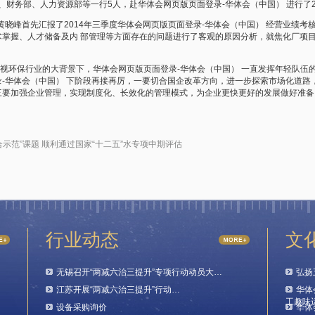
、财务部、人力资源部等一行5人，赴华体会网页版页面登录-华体会（中国） 进行了2
黄晓峰首先汇报了2014年三季度华体会网页版页面登录-华体会（中国） 经营业绩考
术掌握、人才储备及内 部管理等方面存在的问题进行了客观的原因分析，就焦化厂项
视环保行业的大背景下，华体会网页版页面登录-华体会（中国） 一直发挥年轻队伍
录-华体会（中国） 下阶段再接再厉，一要切合国企改革方向，进一步探索市场化道
三要加强企业管理，实现制度化、长效化的管理模式，为企业更快更好的发展做好准备
示范”课题 顺利通过国家“十二五”水专项中期评估
行业动态
文
无锡召开“两减六治三提升”专项行动动员大…
弘扬
江苏开展“两减六治三提升”行动…
华体
工趣味
设备采购询价
华体