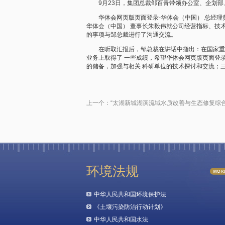
9月23日，集团总裁邹百青带领办公室、企划部
华体会网页版页面登录-华体会（中国） 总经理
华体会（中国） 董事长朱毅伟就公司经营指标、技
的事项与邹总裁进行了沟通交流。
在听取汇报后，邹总裁在讲话中指出：在国家重
业务上取得了 一些成绩，希望华体会网页版页面登
的储备，加强与相关 科研单位的技术探讨和交流；
上一个：
“太湖新城湖滨流域水质改善与生态修复综合
环境法规
中华人民共和国环境保护法
《土壤污染防治行动计划》
中华人民共和国水法