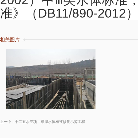
2002）中Ⅲ类水体标
准》（DB11/890-201
相关图片
上一个：
十二五水专项—蠡湖水体植被修复示范工程