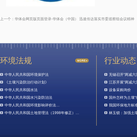
上一个：
华体会网页版页面登录-华体会（中国） 迅速传达落实市委巡察组会议精神
环境法规
行业动态
中华人民共和国环境保护法
无锡召开“两减六
《土壤污染防治行动计划》
江苏开展“两减六
中华人民共和国水法
设备采购询价
中华人民共和国水污染防治法
国外怎样为土壤“
中华人民共和国环境影响评价法…
我国环保地方标
中华人民共和国土地管理法（1998年修正）…
林玉锁：加强土