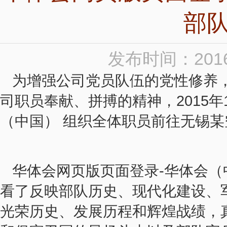
部
发布时间：2016
为增强公司党员队伍的党性修养，
司职员奉献、拼搏的精神，2015年
（中国） 组织全体职员前往无锡
华体会网页版页面登录-华体会（
看了反映部队历史、现代化建设、
光荣历史、发展历程和辉煌战绩，