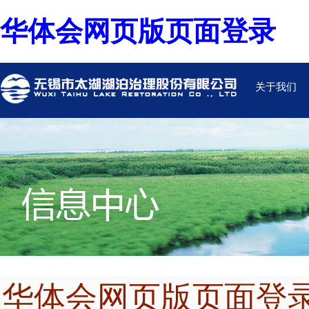
华体会网页版页面登录
关于我们
华体会网页版页面登录