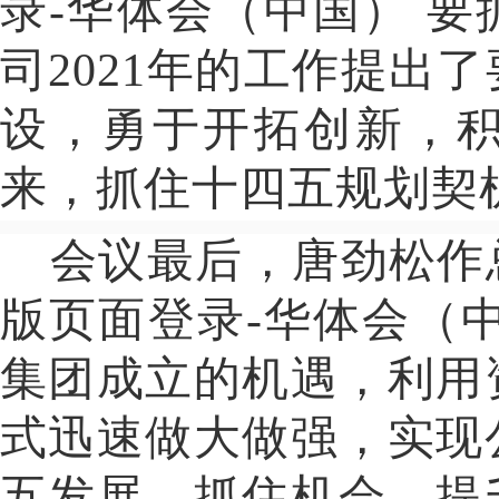
录-华体会（中国） 
司2021年的工作提出
设，勇于开拓创新，
来，抓住十四五规划契
会议最后，唐劲松作
版页面登录-华体会（
集团成立的机遇，利用
式迅速做大做强，实现
五发展，抓住机会，提