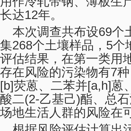
用作冷轧带钢、薄板生
12
长达
年。
69
本次调查共布设
个
268
5
集
个土壤样品，
个
评估结果，在第一类用
7
存在风险的污染物有
种
[b]
[a,h]
荧蒽、二苯并
蒽
(2-
)
酸二
乙基己
酯、总石
场地生活人群的风险在
根据风险评估计算出