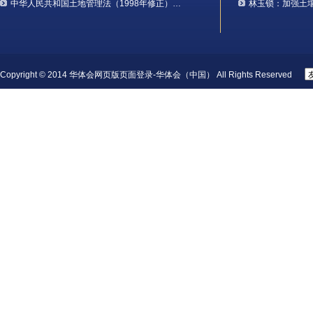
中华人民共和国土地管理法（1998年修正）…
林玉锁：加强土
Copyright © 2014 华体会网页版页面登录-华体会（中国） All Rights Reserved