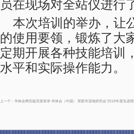
员在现场对全站仪进行
本次培训的举办，让
的使用要领，锻炼了大
定期开展各种技能培训
水平和实际操作能力。
上一个：
华体会网页版页面登录-华体会（中国） 荣获市湿地研究会“2018年度先进团